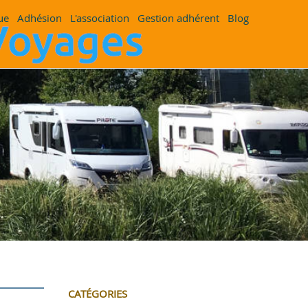
ue
Adhésion
L'association
Gestion adhérent
Blog
CATÉGORIES