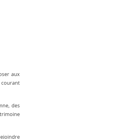
poser aux
s courant
omne, des
atrimoine
rejoindre