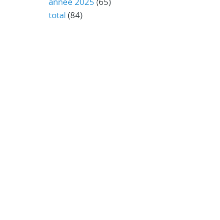
année 2025
(65)
total
(84)