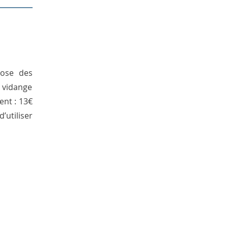
pose des
e vidange
ent : 13€
’utiliser