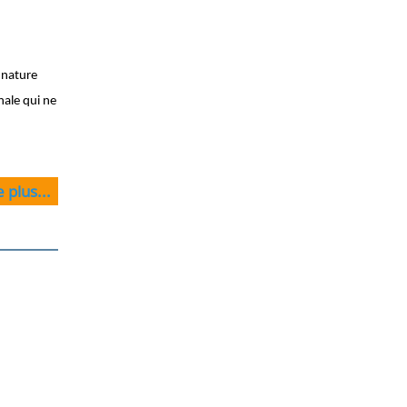
 nature
rnale qui ne
e plus...