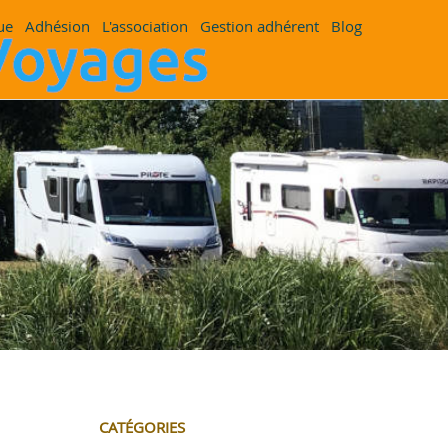
ue
Adhésion
L'association
Gestion adhérent
Blog
CATÉGORIES