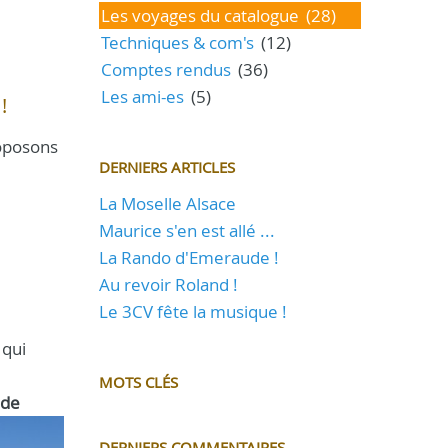
Les voyages du catalogue
(28)
Techniques & com's
(12)
Comptes rendus
(36)
Les ami-es
(5)
!
roposons
DERNIERS ARTICLES
La Moselle Alsace
Maurice s'en est allé ...
La Rando d'Emeraude !
Au revoir Roland !
Le 3CV fête la musique !
 qui
MOTS CLÉS
 de
DERNIERS COMMENTAIRES