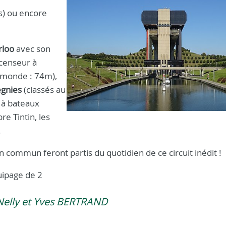
rs) ou encore
rloo
avec son
enseur à
 monde : 74m),
egnies
(classés au
 à bateaux
bre Tintin, les
.
n commun feront partis du quotidien de ce circuit inédit !
uipage de 2
Nelly et Yves BERTRAND