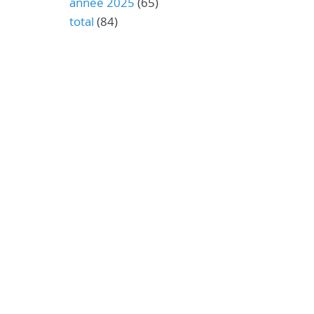
année 2025
(65)
total
(84)