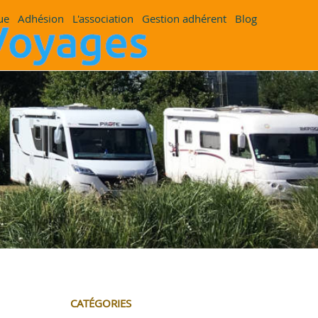
ue
Adhésion
L'association
Gestion adhérent
Blog
CATÉGORIES