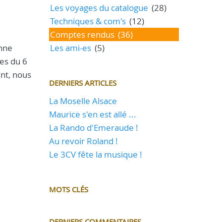
Les voyages du catalogue
(28)
Techniques & com's
(12)
Comptes rendus
(36)
onne
Les ami-es
(5)
es du 6
ent, nous
DERNIERS ARTICLES
La Moselle Alsace
Maurice s'en est allé ...
La Rando d'Emeraude !
Au revoir Roland !
Le 3CV fête la musique !
MOTS CLÉS
DERNIERS COMMENTAIRES